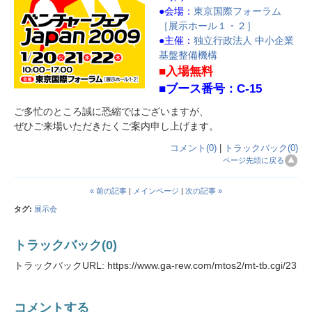
●会場：
東京国際フォーラム
［展示ホール１・２］
●主催：
独立行政法人 中小企業
基盤整備機構
■入場無料
■ブース番号：C-15
ご多忙のところ誠に恐縮ではございますが、
ぜひご来場いただきたくご案内申し上げます。
コメント(0)
|
トラックバック(0)
ページ先頭に戻る
« 前の記事
|
メインページ
|
次の記事 »
タグ
:
展示会
トラックバック(0)
トラックバックURL: https://www.ga-rew.com/mtos2/mt-tb.cgi/23
コメントする