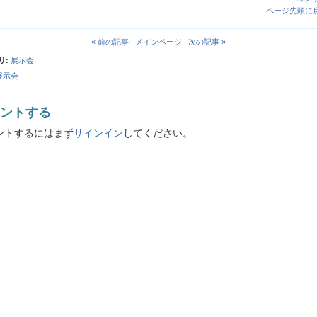
ページ先頭に
« 前の記事
|
メインページ
|
次の記事 »
リ
:
展示会
展示会
ントする
ントするにはまず
サインイン
してください。