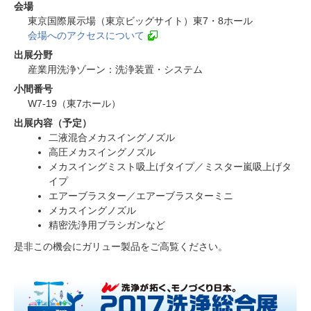
会場
東京国際展示場（東京ビッグサイト）東7・8ホール
会場へのアクセスについて
出展分野
産業用洗浄ゾーン：洗浄装置・システム
小間番号
W7-19（東7ホール）
出展内容（予定）
二液混合メカスイングノズル
高圧メカスイングノズル
メカスイングミスト吸上げタイプ／ミスター嵐吸上げタ
イプ
エアーブラスター／エアーブラスターミニ
メカスイングノズル
精密洗浄用ブラシガンなど
是非この機会にガリュー製品をご高覧ください。
2