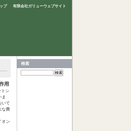
ップ
有限会社ガリューウェブサイト
検索
作用
ントシ
いま
おいて
大な費
イオン