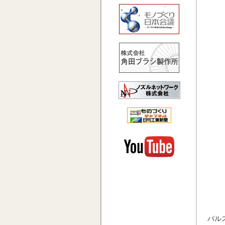
モノづくり推
株式会社角田
ノズルネット
中小企業×もの
Youtube 
パル