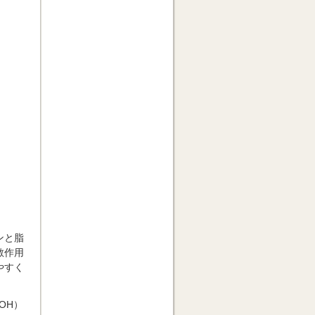
ンと脂
散作用
やすく
OH）