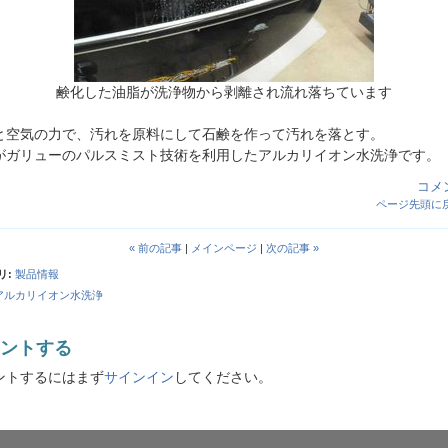
鹸化した油脂が洗浄物から剥離され流れ落ちています
と空気の力で、汚れを原料にして石鹸を作って汚れを落とす。
がガリューのパルスミスト技術を利用したアルカリイオン水洗浄です。
コメン
ページ先頭に
« 前の記事
|
メインページ
|
次の記事 »
リ
:
製品情報
アルカリイオン水洗浄
ントする
ントするにはまず
サインイン
してください。