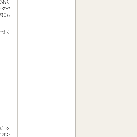
であり
ックや
体にも
合せく
れ）を
イオン