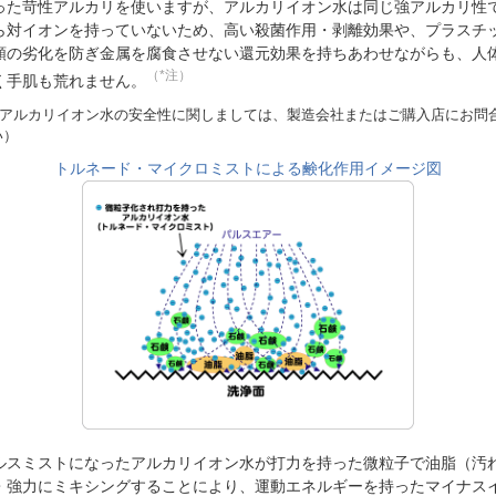
った苛性アルカリを使いますが、アルカリイオン水は同じ強アルカリ性
ら対イオンを持っていないため、高い殺菌作用・剥離効果や、プラスチ
類の劣化を防ぎ金属を腐食させない還元効果を持ちあわせながらも、人
（*注）
く手肌も荒れません。
注 アルカリイオン水の安全性に関しましては、製造会社またはご購入店にお問
い）
トルネード・マイクロミストによる鹸化作用イメージ図
ルスミストになったアルカリイオン水が打力を持った微粒子で油脂（汚
・強力にミキシングすることにより、運動エネルギーを持ったマイナス