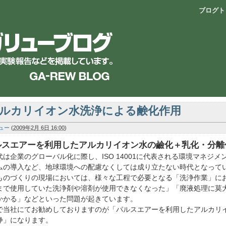
ブログト
ルカリイオン水洗浄による鹸化作用
ュー
(
2009年2月 6日 16:00
)
ルスエアーを利用したアルカリイオン水の鹼化＋乳化・分離
代は企業のグローバル化に際し、ISO 14001に代表される環境マネジメ
ムの導入など、地球環境への配慮なくしては成り立たない時代となって
ものづくりの現場においては、様々な工程で必要となる「洗浄作業」に
まで使用していた洗浄剤や溶剤が使用できなくなった」「廃液処理に莫
かかる」などといった問題が起きています。
で当社にてお勧めしておりますのが「パルスエアーを利用したアルカリ
浄」になります。