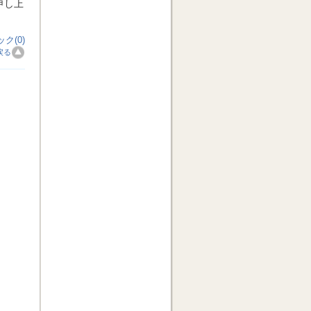
申し上
ク(0)
戻る