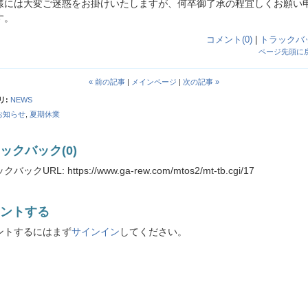
様には大変ご迷惑をお掛けいたしますが、何卒御了承の程宜しくお願い
す。
コメント(0)
|
トラックバッ
ページ先頭に
« 前の記事
|
メインページ
|
次の記事 »
リ
:
NEWS
お知らせ
,
夏期休業
ックバック(0)
バックURL: https://www.ga-rew.com/mtos2/mt-tb.cgi/17
ントする
ントするにはまず
サインイン
してください。