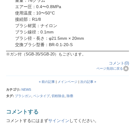
重量：76グラム
エアー圧：0.4〜0.8MPa
使用温度：10〜50°C
接続部：R1/8
ブラシ材質：ナイロン
ブラシ線径：0.1mm
ブラシ径・長さ：φ21.5mm × 20mm
交換ブラシ型番：BR-0.1-20-S
※ガン付（SGB-35/SGB-20）もございます。
コメント(0)
ページ先頭に戻る
« 前の記事
|
メインページ
|
次の記事 »
カテゴリ
:
NEWS
タグ
:
ブラシガン
,
ペンタイプ
,
切粉除去
,
除塵
コメントする
コメントするにはまず
サインイン
してください。