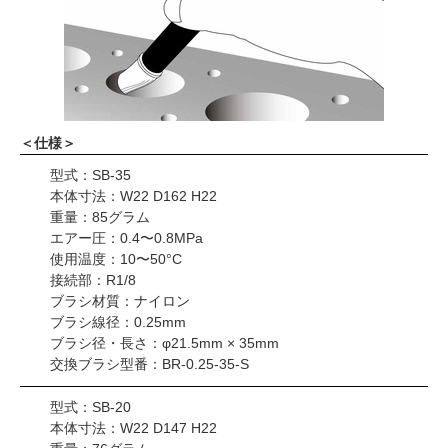
＜仕様＞
型式：SB-35
本体寸法：W22 D162 H22
重量：85グラム
エアー圧：0.4〜0.8MPa
使用温度：10〜50°C
接続部：R1/8
ブラシ材質：ナイロン
ブラシ線径：0.25mm
ブラシ径・長さ：φ21.5mm × 35mm
交換ブラシ型番：BR-0.25-35-S
型式：SB-20
本体寸法：W22 D147 H22