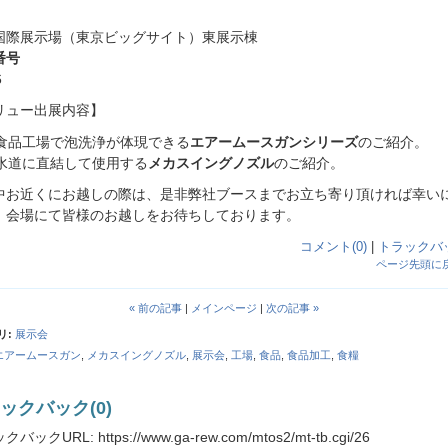
国際展示場（東京ビッグサイト）東展示棟
番号
6
リュー出展内容】
食品工場で泡洗浄が体現できる
エアームースガンシリーズ
のご紹介。
水道に直結して使用する
メカスイングノズル
のご紹介。
中お近くにお越しの際は、是非弊社ブースまでお立ち寄り頂ければ幸い
。会場にて皆様のお越しをお待ちしております。
コメント(0)
|
トラックバッ
ページ先頭に
« 前の記事
|
メインページ
|
次の記事 »
リ
:
展示会
エアームースガン
,
メカスイングノズル
,
展示会
,
工場
,
食品
,
食品加工
,
食糧
ックバック(0)
バックURL: https://www.ga-rew.com/mtos2/mt-tb.cgi/26