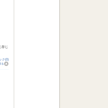
に存じ
ク(0)
戻る