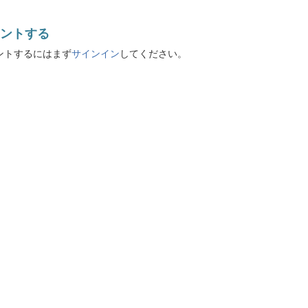
ントする
ントするにはまず
サインイン
してください。