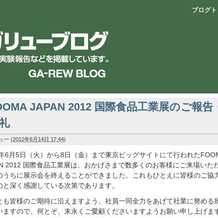
ブログト
OOMA JAPAN 2012 国際食品工業展のご報告
礼
ュー
(
2012年6月14日 17:44
)
12年6月5日（火）から8日（金）まで東京ビッグサイトにて行われたFOO
PAN 2012 国際食品工業展は、おかげさまで数多くのお客様にご来場いた
のうちに展示会を終えることができました。これもひとえに皆様のご協
のと深く感謝している次第であります。
とも皆様のご期待に沿えますよう、社員一同全力をあげて社業に努める
いますので、何とぞ、末永くご愛顧くださいますようお願い申し上げま