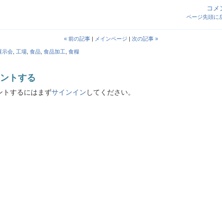
コメン
ページ先頭に
« 前の記事
|
メインページ
|
次の記事 »
展示会
,
工場
,
食品
,
食品加工
,
食糧
ントする
ントするにはまず
サインイン
してください。