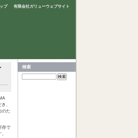
ップ
有限会社ガリューウェブサイト
・
検索
MA
だき、
力のた
所存で
す。